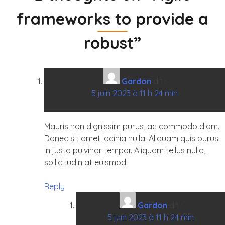
l’article
frameworks to provide a
robust
”
Gardon
dit :
5 juin 2023 à 11 h 24 min
Mauris non dignissim purus, ac commodo diam.
Donec sit amet lacinia nulla. Aliquam quis purus
in justo pulvinar tempor. Aliquam tellus nulla,
sollicitudin at euismod.
Reply
Gardon
dit :
5 juin 2023 à 11 h 24 min