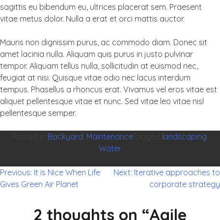
sagittis eu bibendum eu, ultrices placerat sem. Praesent
vitae metus dolor. Nulla a erat et orci mattis auctor.
Mauris non dignissim purus, ac commodo diam. Donec sit
amet lacinia nulla. Aliquam quis purus in justo pulvinar
tempor. Aliquam tellus nulla, sollicitudin at euismod nec,
feugiat at nisi. Quisque vitae odio nec lacus interdum
tempus. Phasellus a rhoncus erat. Vivamus vel eros vitae est
aliquet pellentesque vitae et nunc. Sed vitae leo vitae nisl
pellentesque semper.
Posted in
Backyard
,
Maintenance
Tagged
landscaping
,
Water
Previous:
It is Nice When Life
Next:
Iterative approaches to
Gives Green Air Planet
corporate strategy
Navigation
de
2 thoughts on “
Agile